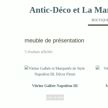
Skip
Antic-Déco et La Ma
to
content
BOUTIQUE
meuble de présentation
5 résultats affichés
Vitrine Galbée Napoléon III
M
Lire la suite