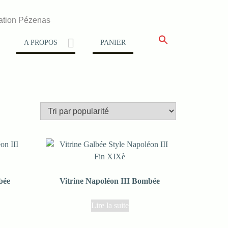
ation Pézenas
A PROPOS
PANIER
bée
Vitrine Napoléon III Bombée
Lire la suite