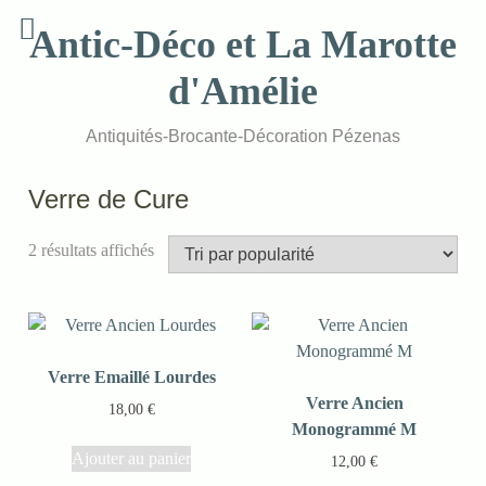
Skip
Antic-Déco et La Marotte
to
content
d'Amélie
Antiquités-Brocante-Décoration Pézenas
Verre de Cure
2 résultats affichés
Verre Emaillé Lourdes
Verre Ancien
18,00
€
Monogrammé M
Ajouter au panier
12,00
€