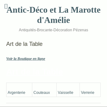
Skip
Antic-Déco et La Marotte
to
content
d'Amélie
Antiquités-Brocante-Décoration Pézenas
Art de la Table
Voir la Boutique en ligne
Art de la Table
Argenterie
Couteaux
Vaisselle
Verrerie