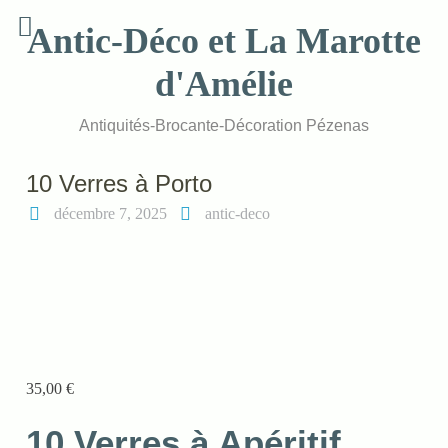
Skip
Antic-Déco et La Marotte
to
content
d'Amélie
Antiquités-Brocante-Décoration Pézenas
10 Verres à Porto
décembre 7, 2025
antic-deco
35,00
€
10 Verres à Apéritif