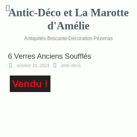
Skip
Antic-Déco et La Marotte
to
content
d'Amélie
Antiquités-Brocante-Décoration Pézenas
6 Verres Anciens Soufflés
octobre 10, 2024
antic-deco
Vendu !