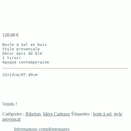
120,00
€
Boite à Sel en bois

Style provençale

Décor épis de blé

1 tiroir

époque contemporaine
22x13cm/HT.49cm
Vendu !
Catégories :
Bibelots
,
Idées Cadeaux
Étiquettes :
boite à sel
,
style
provençal
Informations complémentaires