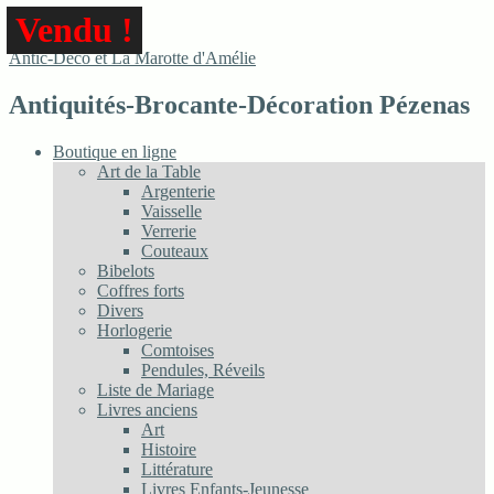
Skip
Vendu !
to
content
Antic-Déco et La Marotte d'Amélie
Antiquités-Brocante-Décoration Pézenas
Boutique en ligne
Art de la Table
Argenterie
Vaisselle
Verrerie
Couteaux
Bibelots
Coffres forts
Divers
Horlogerie
Comtoises
Pendules, Réveils
Liste de Mariage
Livres anciens
Art
Histoire
Littérature
Livres Enfants-Jeunesse