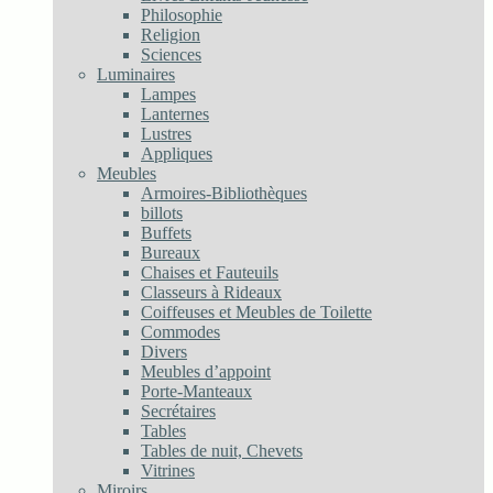
Philosophie
Religion
Sciences
Luminaires
Lampes
Lanternes
Lustres
Appliques
Meubles
Armoires-Bibliothèques
billots
Buffets
Bureaux
Chaises et Fauteuils
Classeurs à Rideaux
Coiffeuses et Meubles de Toilette
Commodes
Divers
Meubles d’appoint
Porte-Manteaux
Secrétaires
Tables
Tables de nuit, Chevets
Vitrines
Miroirs