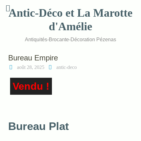
Skip
Antic-Déco et La Marotte
to
content
d'Amélie
Antiquités-Brocante-Décoration Pézenas
Bureau Empire
août 28, 2025
antic-deco
Vendu !
Bureau Plat