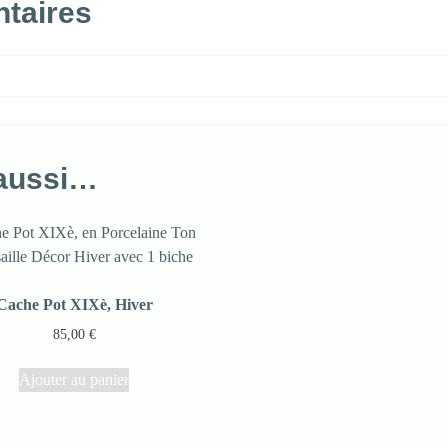
taires
 aussi…
Cache Pot XIXè, Hiver
85,00
€
Ajouter au panier