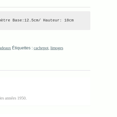
mètre Base:12.5cm/ Hauteur: 18cm
adeaux
Étiquettes :
cachepot
,
limoges
 des années 1950.