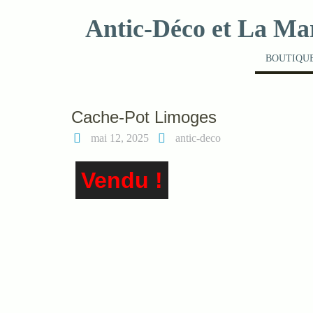
Skip
Antic-Déco et La Ma
to
content
BOUTIQUE
Cache-Pot Limoges
mai 12, 2025
antic-deco
Vendu !