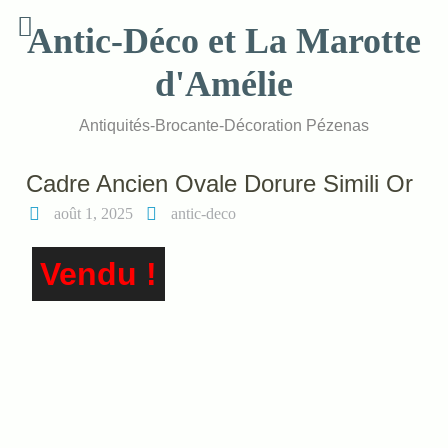
Skip
Antic-Déco et La Marotte
to
content
d'Amélie
Antiquités-Brocante-Décoration Pézenas
Cadre Ancien Ovale Dorure Simili Or
août 1, 2025
antic-deco
Vendu !