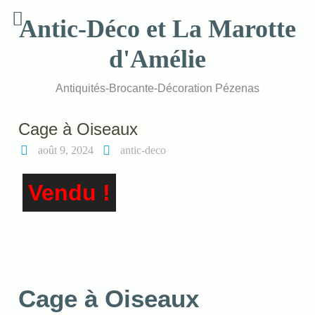
Skip
Antic-Déco et La Marotte
to
content
d'Amélie
Antiquités-Brocante-Décoration Pézenas
Cage à Oiseaux
août 9, 2024
antic-deco
Vendu !
Cage à Oiseaux