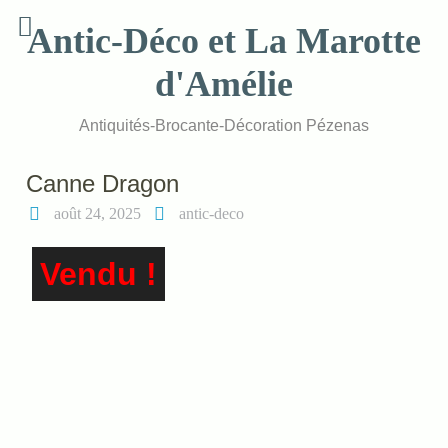
Skip
Antic-Déco et La Marotte
to
content
d'Amélie
Antiquités-Brocante-Décoration Pézenas
Canne Dragon
août 24, 2025
antic-deco
Vendu !