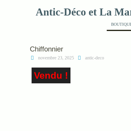
Skip
Antic-Déco et La Ma
to
content
BOUTIQUE
Chiffonnier
novembre 23, 2025
antic-deco
Vendu !