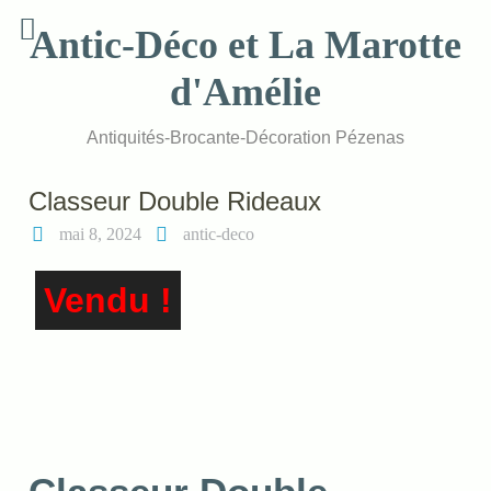
Skip
Antic-Déco et La Marotte
to
content
d'Amélie
Antiquités-Brocante-Décoration Pézenas
Classeur Double Rideaux
mai 8, 2024
antic-deco
Vendu !