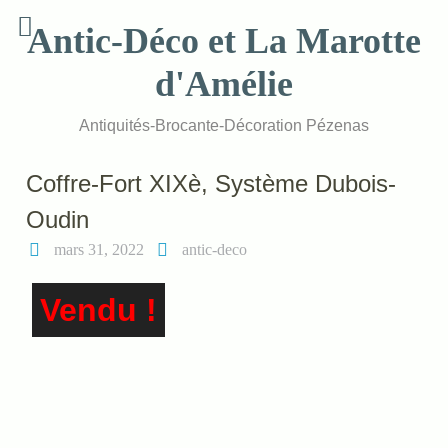
Skip
Antic-Déco et La Marotte
to
content
d'Amélie
Antiquités-Brocante-Décoration Pézenas
Coffre-Fort XIXè, Système Dubois-
Oudin
mars 31, 2022
antic-deco
Vendu !