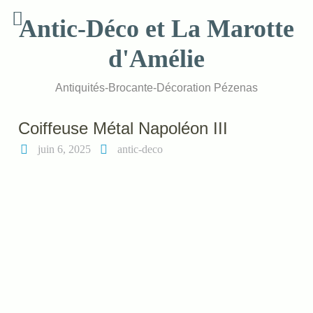
Skip
Antic-Déco et La Marotte
to
content
d'Amélie
Antiquités-Brocante-Décoration Pézenas
Coiffeuse Métal Napoléon III
juin 6, 2025
antic-deco