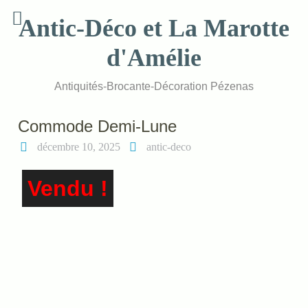
Skip
Antic-Déco et La Marotte
to
content
d'Amélie
Antiquités-Brocante-Décoration Pézenas
Commode Demi-Lune
décembre 10, 2025
antic-deco
Vendu !