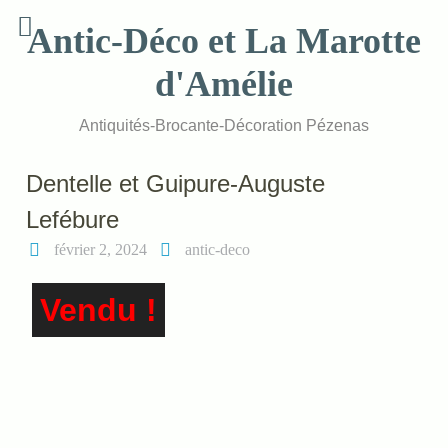
Skip
Antic-Déco et La Marotte
to
content
d'Amélie
Antiquités-Brocante-Décoration Pézenas
Dentelle et Guipure-Auguste
Lefébure
février 2, 2024
antic-deco
Vendu !