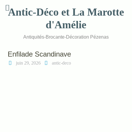
Skip
Antic-Déco et La Marotte
to
content
d'Amélie
Antiquités-Brocante-Décoration Pézenas
Enfilade Scandinave
juin 29, 2026
antic-deco