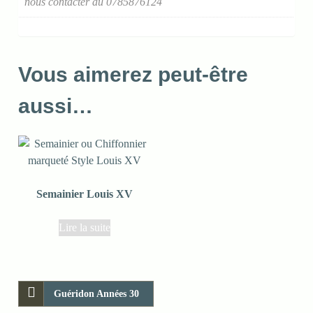
nous contacter au 0785876124
Vous aimerez peut-être
aussi…
Semainier Louis XV
Lire la suite
Guéridon Années 30