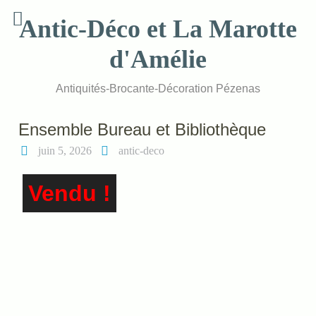
Skip
Antic-Déco et La Marotte
to
content
d'Amélie
Antiquités-Brocante-Décoration Pézenas
Ensemble Bureau et Bibliothèque
juin 5, 2026
antic-deco
Vendu !