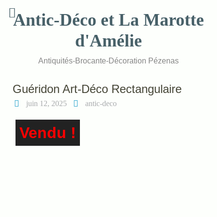
Skip
Antic-Déco et La Marotte
to
content
d'Amélie
Antiquités-Brocante-Décoration Pézenas
Guéridon Art-Déco Rectangulaire
juin 12, 2025
antic-deco
Vendu !