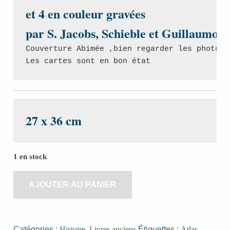
et 4 en couleur gravées

Couverture Abimée ,bien regarder les photos. 
Les cartes sont en bon état
27 x 36 cm
1 en stock
AJOUTER AU PANIER
Catégories :
Histoire
,
Livres anciens
Étiquettes :
Atlas
,