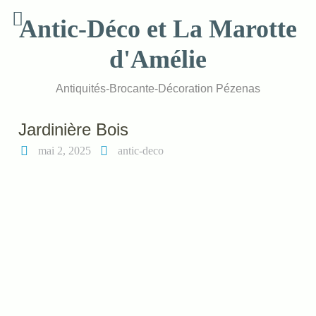
Skip
Antic-Déco et La Marotte
to
content
d'Amélie
Antiquités-Brocante-Décoration Pézenas
Jardinière Bois
mai 2, 2025
antic-deco