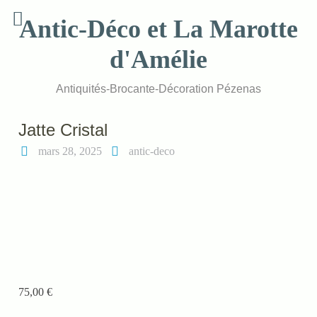
Skip
Antic-Déco et La Marotte
to
content
d'Amélie
Antiquités-Brocante-Décoration Pézenas
Jatte Cristal
mars 28, 2025
antic-deco
75,00
€