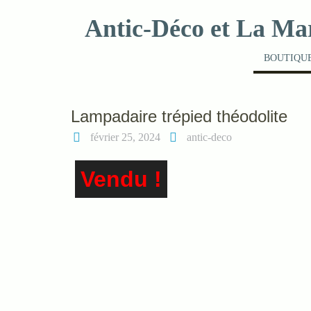
Skip
Antic-Déco et La Ma
to
content
BOUTIQUE
Lampadaire trépied théodolite
février 25, 2024
antic-deco
Vendu !