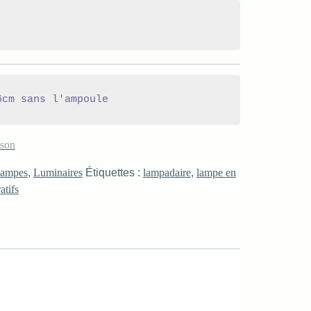
ison
ampes
,
Luminaires
Étiquettes :
lampadaire
,
lampe en
atifs