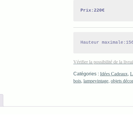
Prix:220€
Vérifier la possibilité de la livra
Catégories :
Idées Cadeaux
,
L
bois
,
lampevintage
,
objets décor