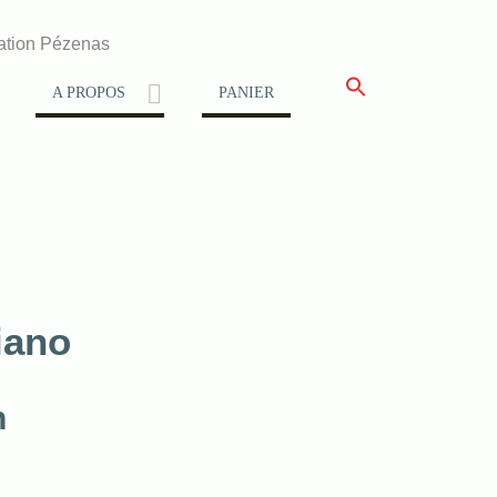
ation Pézenas
A PROPOS
PANIER
iano
n