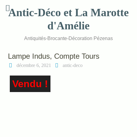
Skip
Antic-Déco et La Marotte
to
content
d'Amélie
Antiquités-Brocante-Décoration Pézenas
Lampe Indus, Compte Tours
décembre 6, 2021
antic-deco
Vendu !