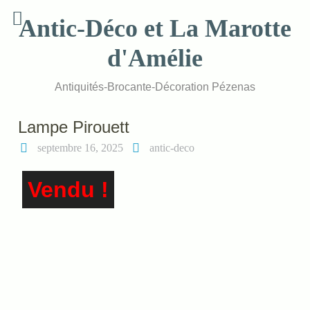
Skip
Antic-Déco et La Marotte
to
content
d'Amélie
Antiquités-Brocante-Décoration Pézenas
Lampe Pirouett
septembre 16, 2025
antic-deco
Vendu !