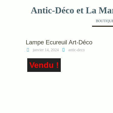
Skip
Antic-Déco et La Ma
to
content
BOUTIQUE
Lampe Ecureuil Art-Déco
janvier 14, 2024
antic-deco
Vendu !