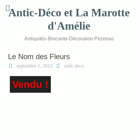
Skip
Antic-Déco et La Marotte
to
content
d'Amélie
Antiquités-Brocante-Décoration Pézenas
Le Nom des Fleurs
septembre 1, 2023
antic-deco
Vendu !