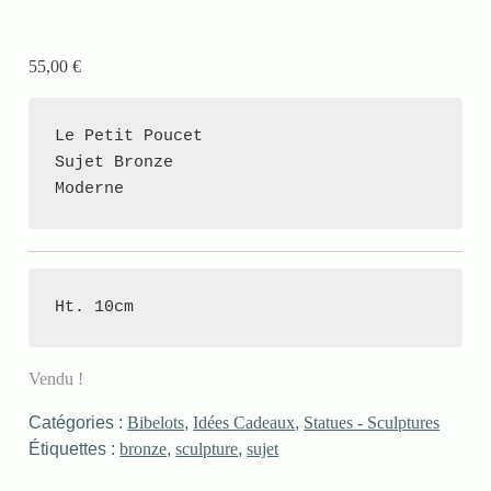
55,00
€
Le Petit Poucet

Sujet Bronze

Moderne
Ht. 10cm
Vendu !
Catégories :
Bibelots
,
Idées Cadeaux
,
Statues - Sculptures
Étiquettes :
bronze
,
sculpture
,
sujet