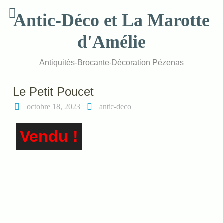
Skip
Antic-Déco et La Marotte
to
content
d'Amélie
Antiquités-Brocante-Décoration Pézenas
Le Petit Poucet
octobre 18, 2023
antic-deco
Vendu !