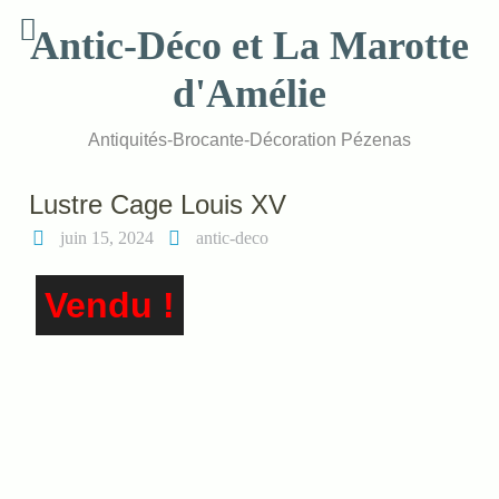
Skip
Antic-Déco et La Marotte
to
content
d'Amélie
Antiquités-Brocante-Décoration Pézenas
Lustre Cage Louis XV
juin 15, 2024
antic-deco
Vendu !