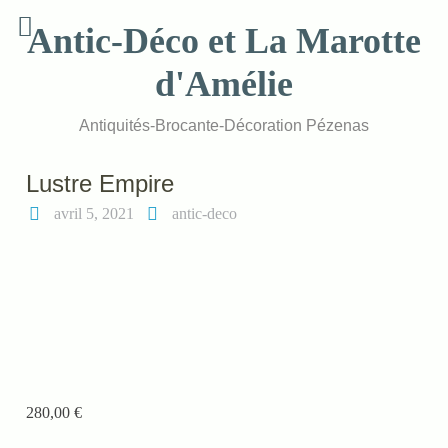
Skip
Antic-Déco et La Marotte
to
content
d'Amélie
Antiquités-Brocante-Décoration Pézenas
Lustre Empire
avril 5, 2021
antic-deco
280,00
€