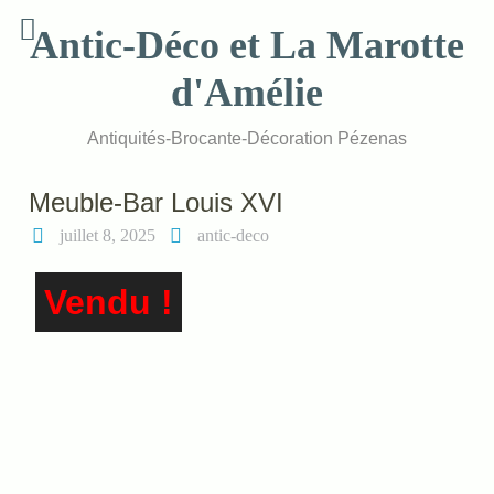
Skip
Antic-Déco et La Marotte
to
content
d'Amélie
Antiquités-Brocante-Décoration Pézenas
Meuble-Bar Louis XVI
juillet 8, 2025
antic-deco
Vendu !