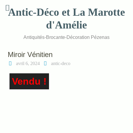
Skip
Antic-Déco et La Marotte
to
content
d'Amélie
Antiquités-Brocante-Décoration Pézenas
Miroir Vénitien
avril 6, 2024
antic-deco
Vendu !