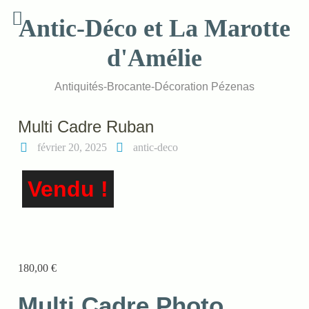
Skip
Antic-Déco et La Marotte
to
content
d'Amélie
Antiquités-Brocante-Décoration Pézenas
Multi Cadre Ruban
février 20, 2025
antic-deco
Vendu !
180,00
€
Multi Cadre Photo