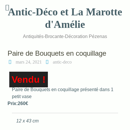
Skip
Antic-Déco et La Marotte
to
content
d'Amélie
Antiquités-Brocante-Décoration Pézenas
Paire de Bouquets en coquillage
mars 24, 2021
antic-deco
Vendu !
Paire de Bouquets en coquillage présenté dans 1
petit vase
Prix:260€
12 x 43 cm