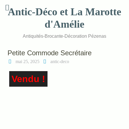
Skip
Antic-Déco et La Marotte
to
content
d'Amélie
Antiquités-Brocante-Décoration Pézenas
Petite Commode Secrétaire
mai 25, 2025
antic-deco
Vendu !