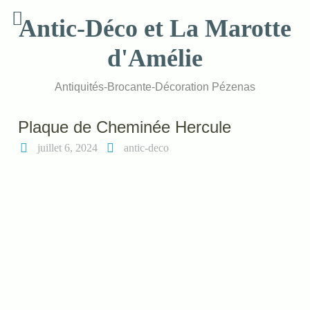
Skip
Antic-Déco et La Marotte
to
content
d'Amélie
Antiquités-Brocante-Décoration Pézenas
Plaque de Cheminée Hercule
juillet 6, 2024
antic-deco