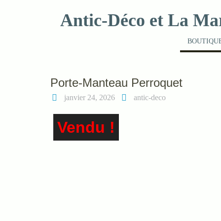
Skip
Antic-Déco et La Ma
to
content
BOUTIQUE
Porte-Manteau Perroquet
janvier 24, 2026
antic-deco
Vendu !