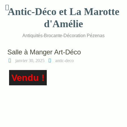
Skip
Antic-Déco et La Marotte
to
content
d'Amélie
Antiquités-Brocante-Décoration Pézenas
Salle à Manger Art-Déco
janvier 30, 2025
antic-deco
Vendu !