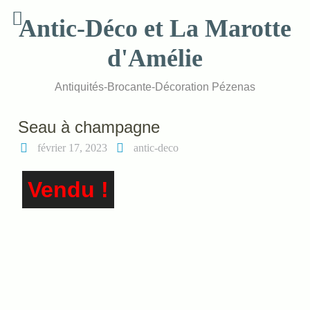
Skip
Antic-Déco et La Marotte
to
content
d'Amélie
Antiquités-Brocante-Décoration Pézenas
Seau à champagne
février 17, 2023
antic-deco
Vendu !