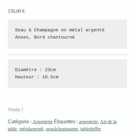
150,00
€
Seau à Champagne en métal argenté

Anses, Bord chantourné
Diamètre : 23cm

Hauteur : 18.5cm
Vendu !
Catégorie :
Argenterie
Étiquettes :
argenterie
,
Art de la
table
,
métalargenté
,
seauàchampagne
,
tabledefête