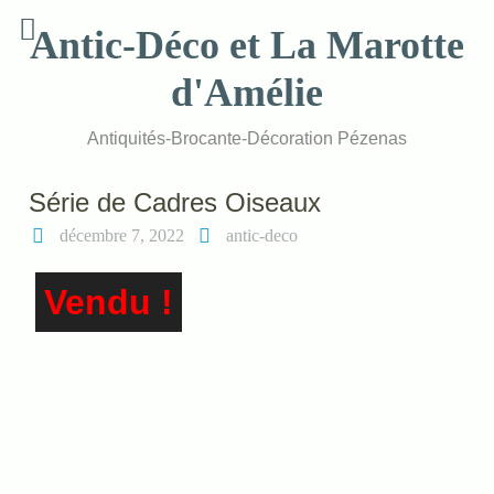
Skip
Antic-Déco et La Marotte
to
content
d'Amélie
Antiquités-Brocante-Décoration Pézenas
Série de Cadres Oiseaux
décembre 7, 2022
antic-deco
Vendu !