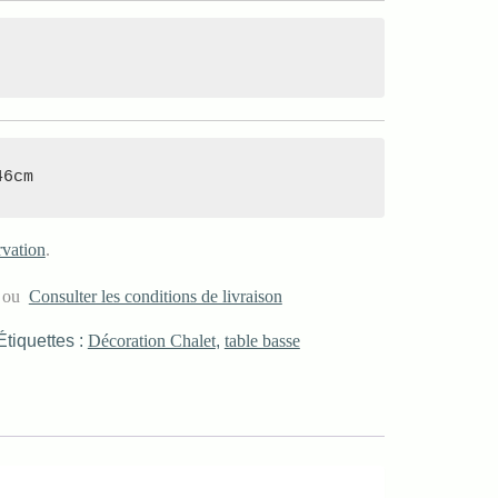
46cm
rvation
.
s ou
Consulter les conditions de livraison
Étiquettes :
Décoration Chalet
,
table basse