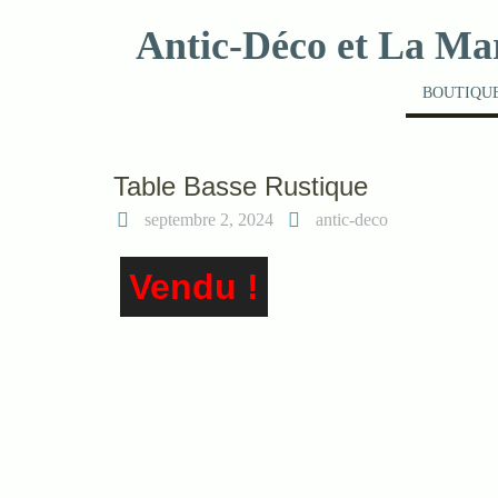
Skip
Antic-Déco et La Ma
to
content
BOUTIQUE
Table Basse Rustique
septembre 2, 2024
antic-deco
Vendu !