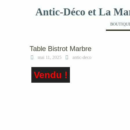
Skip
Antic-Déco et La Ma
to
content
BOUTIQUE
Table Bistrot Marbre
mai 11, 2025
antic-deco
Vendu !