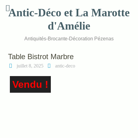
Skip
Antic-Déco et La Marotte
to
content
d'Amélie
Antiquités-Brocante-Décoration Pézenas
Table Bistrot Marbre
juillet 8, 2025
antic-deco
Vendu !