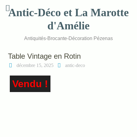
Skip
Antic-Déco et La Marotte
to
content
d'Amélie
Antiquités-Brocante-Décoration Pézenas
Table Vintage en Rotin
décembre 15, 2025
antic-deco
Vendu !