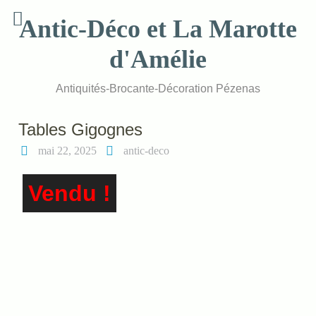
Skip
Antic-Déco et La Marotte
to
content
d'Amélie
Antiquités-Brocante-Décoration Pézenas
Tables Gigognes
mai 22, 2025
antic-deco
Vendu !