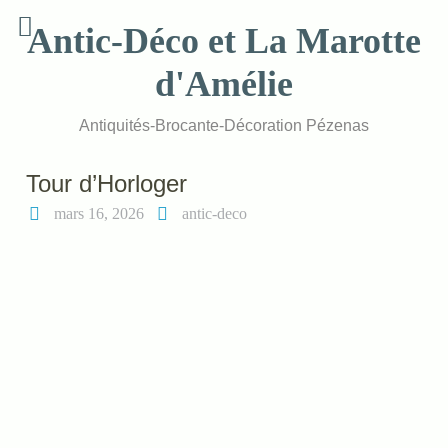
Skip
Antic-Déco et La Marotte
to
content
d'Amélie
Antiquités-Brocante-Décoration Pézenas
Tour d’Horloger
mars 16, 2026
antic-deco