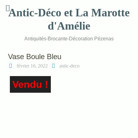
Skip
Antic-Déco et La Marotte
to
content
d'Amélie
Antiquités-Brocante-Décoration Pézenas
Vase Boule Bleu
février 16, 2022
antic-deco
Vendu !