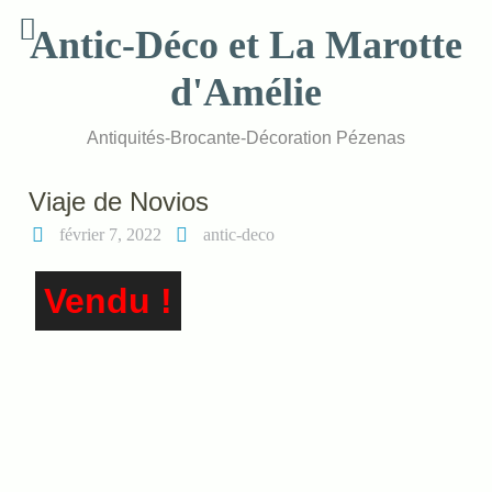
Skip
Antic-Déco et La Marotte
to
content
d'Amélie
Antiquités-Brocante-Décoration Pézenas
Viaje de Novios
février 7, 2022
antic-deco
Vendu !